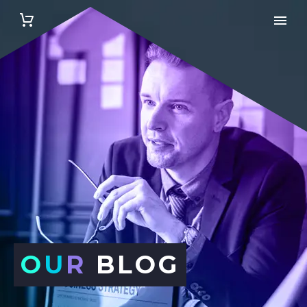
O
U
R
BLOG