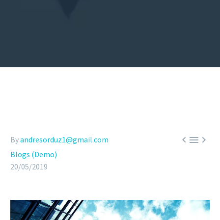



By
andresorduz1@gmail.com
Blogs (Demo)
20/05/2019