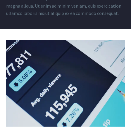
magna aliqua. Ut enim ad minim veniam, quis exercitation
ullamco laboris nisiut aliquip ex ea commodo consequat.