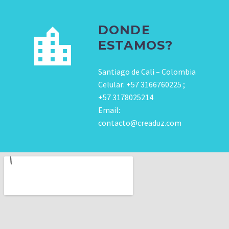
DONDE
ESTAMOS?
Santiago de Cali – Colombia
Celular: +57 3166760225 ;
+57 3178025214
Email:
contacto@creaduz.com