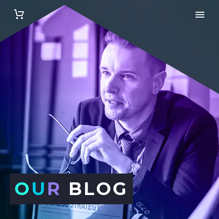
O
U
R
BLOG