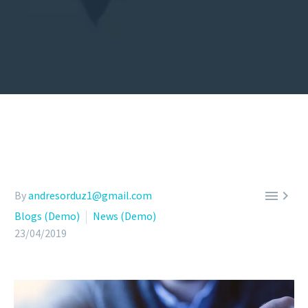


By
andresorduz1@gmail.com
Blogs (Demo)
News (Demo)
23/04/2019