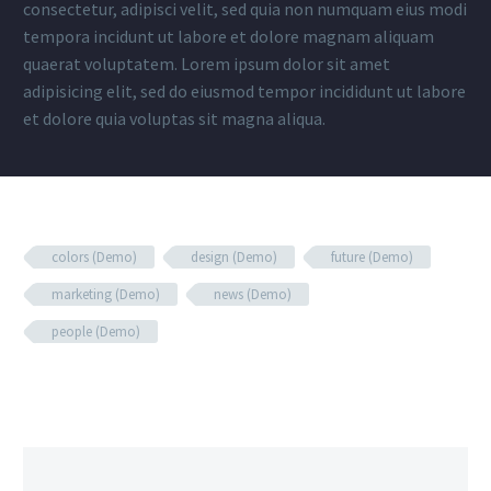
consectetur, adipisci velit, sed quia non numquam eius modi
tempora incidunt ut labore et dolore magnam aliquam
quaerat voluptatem. Lorem ipsum dolor sit amet
adipisicing elit, sed do eiusmod tempor incididunt ut labore
et dolore quia voluptas sit magna aliqua.
colors (Demo)
design (Demo)
future (Demo)
marketing (Demo)
news (Demo)
people (Demo)