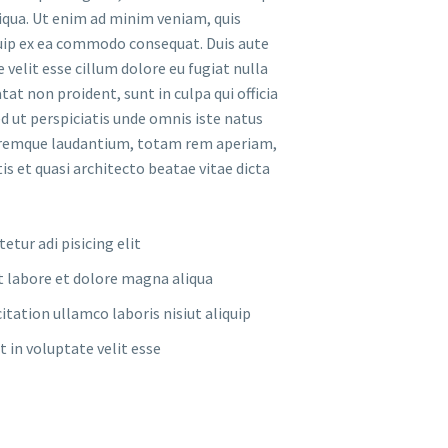
iqua. Ut enim ad minim veniam, quis
quip ex ea commodo consequat. Duis aute
 velit esse cillum dolore eu fugiat nulla
tat non proident, sunt in culpa qui officia
d ut perspiciatis unde omnis iste natus
oremque laudantium, totam rem aperiam,
tis et quasi architecto beatae vitae dicta
tur adi pisicing elit
t labore et dolore magna aliqua
tation ullamco laboris nisiut aliquip
t in voluptate velit esse