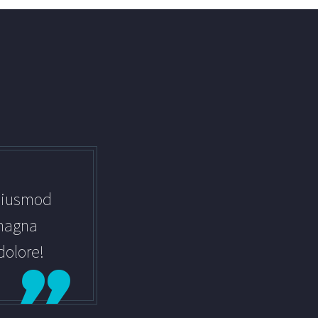
eiusmod
 magna
dolore!