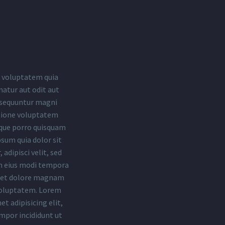
voluptatem quia
natur aut odit aut
onsequuntur magni
atione voluptatem
eque porro quisquam
psum quia dolor sit
adipisci velit, sed
 eius modi tempora
e et dolore magnam
voluptatem. Lorem
t adipisicing elit,
mpor incididunt ut