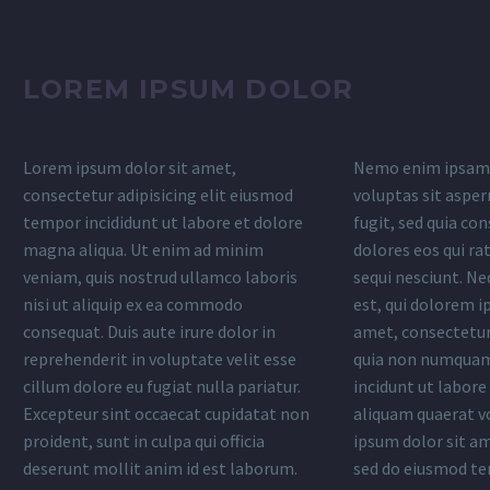
LOREM IPSUM DOLOR
Lorem ipsum dolor sit amet,
Nemo enim ipsam 
consectetur adipisicing elit eiusmod
voluptas sit asper
tempor incididunt ut labore et dolore
fugit, sed quia c
magna aliqua. Ut enim ad minim
dolores eos qui r
veniam, quis nostrud ullamco laboris
sequi nesciunt. N
nisi ut aliquip ex ea commodo
est, qui dolorem i
consequat. Duis aute irure dolor in
amet, consectetur, 
reprehenderit in voluptate velit esse
quia non numquam
cillum dolore eu fugiat nulla pariatur.
incidunt ut labor
Excepteur sint occaecat cupidatat non
aliquam quaerat 
proident, sunt in culpa qui officia
ipsum dolor sit ame
deserunt mollit anim id est laborum.
sed do eiusmod te