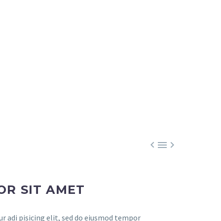



OR SIT AMET
r adi pisicing elit, sed do eiusmod tempor