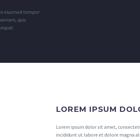
d do eiusmod tempor
 veniam, quis
sequat.
LOREM IPSUM DOL
Lorem ipsum dolor sit amet, consectetu
incididunt ut labore et dolore magna al