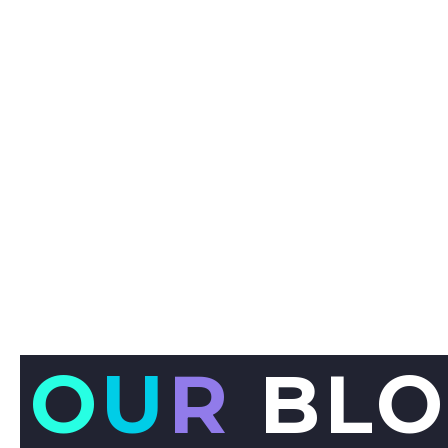
O
U
R
BLO