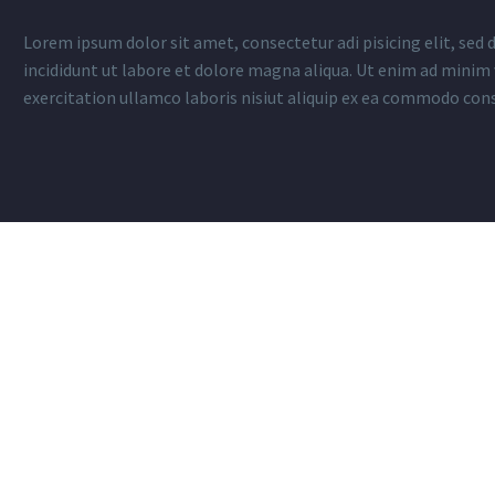
Lorem ipsum dolor sit amet, consectetur adi pisicing elit, se
incididunt ut labore et dolore magna aliqua. Ut enim ad minim
exercitation ullamco laboris nisiut aliquip ex ea commodo con