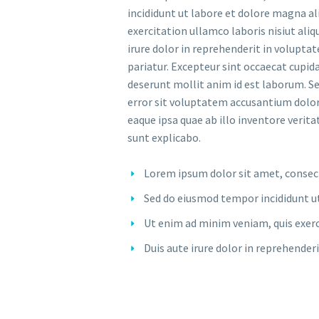
incididunt ut labore et dolore magna al
exercitation ullamco laboris nisiut ali
irure dolor in reprehenderit in voluptate
pariatur. Excepteur sint occaecat cupida
deserunt mollit anim id est laborum. Se
error sit voluptatem accusantium dol
eaque ipsa quae ab illo inventore verita
sunt explicabo.
Lorem ipsum dolor sit amet, consecte
Sed do eiusmod tempor incididunt u
Ut enim ad minim veniam, quis exerci
Duis aute irure dolor in reprehenderi