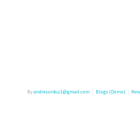
By
andresorduz1@gmail.com
Blogs (Demo)
New